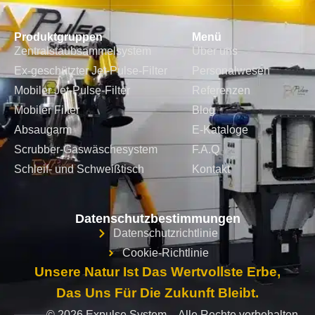
Produktgruppen
Menü
Zentralstaubsammelsystem
Über uns
Ex-geschützter Jet-Pulse-Filter
Personalwesen
Mobiler Jet-Pulse-Filter
Referenzen
Mobiler Filter
Blog
Absaugarm
E-Kataloge
Scrubber-Gaswäschesystem
F.A.Q
Schleif- und Schweißtisch
Kontakt
Datenschutzbestimmungen
Datenschutzrichtlinie
Cookie-Richtlinie
Unsere Natur Ist Das Wertvollste Erbe,
Das Uns Für Die Zukunft Bleibt.
© 2026 Expulse System – Alle Rechte vorbehalten.